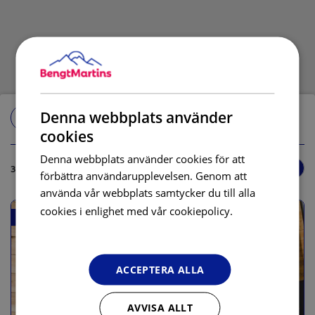
Denna webbplats använder
Filter
cookies
Denna webbplats använder cookies för att
3 alternativ
Visa kartan
förbättra användarupplevelsen. Genom att
använda vår webbplats samtycker du till alla
Läs
cookies i enlighet med vår cookiepolicy.
Halvpension inkluderad
mer
ACCEPTERA ALLA
AVVISA ALLT