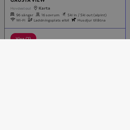
Karta
Hovdestaul
96 sängar
16 sovrum
Ski in / Ski out (alpint)
Wi-Fi
Laddningsplats elbil
Husdjur tillåtna
Leaflet
OpenStreetMap
Visa (2)
|
©
contributors
Vi hjälper dig med din bokning!
Ring 054-10 24 00
Bengt-Martins
Information
Inför resan