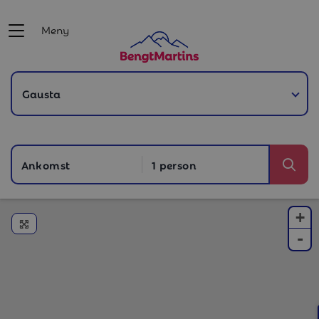
Meny
Ankomst
1 person
Sök
+
Förstora kartan
-