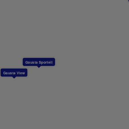
Gausta Sportell
Gausta View