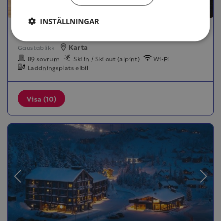
INSTÄLLNINGAR
GAUSTABLIKK FJELLRESORT
Karta
Gaustablikk
89 sovrum
Ski in / Ski out (alpint)
Wi-Fi
Laddningsplats elbil
Visa (10)